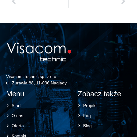
Nowoczesne systemy CCTV IP: 7 powodów, by porzucić analog
Kontrola dostępu z biometrią: bezpieczeństwo klasy premium bez kart
Visacom Technic sp. z o.o.
ul. Żurawia 88, 11-036 Naglady
Menu
Zobacz także
Start
Projekt
O nas
Faq
Oferta
Blog
Kontakt