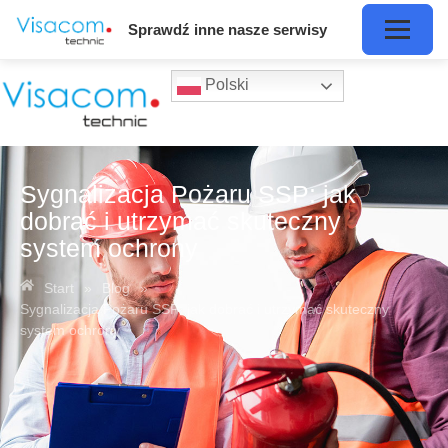
Sprawdź inne nasze serwisy
Polski
Sygnalizacja Pożaru SSP: jak
dobrać i utrzymać skuteczny
system ochrony
Start
»
Blog
»
Sygnalizacja Pożaru SSP: jak dobrać i utrzymać skuteczny
system ochrony