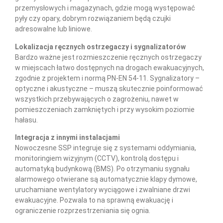
przemysłowych i magazynach, gdzie mogą występować
pyły czy opary, dobrym rozwiązaniem będą czujki
adresowalne lub liniowe.
Lokalizacja ręcznych ostrzegaczy i sygnalizatorów
Bardzo ważne jest rozmieszczenie ręcznych ostrzegaczy
w miejscach łatwo dostępnych na drogach ewakuacyjnych,
zgodnie z projektem i normą PN-EN 54-11. Sygnalizatory –
optyczne i akustyczne – muszą skutecznie poinformować
wszystkich przebywających o zagrożeniu, nawet w
pomieszczeniach zamkniętych i przy wysokim poziomie
hałasu.
Integracja z innymi instalacjami
Nowoczesne SSP integruje się z systemami oddymiania,
monitoringiem wizyjnym (CCTV), kontrolą dostępu i
automatyką budynkową (BMS). Po otrzymaniu sygnału
alarmowego otwierane są automatycznie klapy dymowe,
uruchamiane wentylatory wyciągowe i zwalniane drzwi
ewakuacyjne. Pozwala to na sprawną ewakuację i
ograniczenie rozprzestrzeniania się ognia.