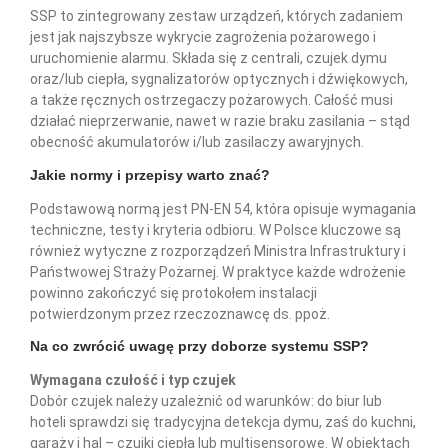
SSP to zintegrowany zestaw urządzeń, których zadaniem
jest jak najszybsze wykrycie zagrożenia pożarowego i
uruchomienie alarmu. Składa się z centrali, czujek dymu
oraz/lub ciepła, sygnalizatorów optycznych i dźwiękowych,
a także ręcznych ostrzegaczy pożarowych. Całość musi
działać nieprzerwanie, nawet w razie braku zasilania – stąd
obecność akumulatorów i/lub zasilaczy awaryjnych.
Jakie normy i przepisy warto znać?
Podstawową normą jest PN-EN 54, która opisuje wymagania
techniczne, testy i kryteria odbioru. W Polsce kluczowe są
również wytyczne z rozporządzeń Ministra Infrastruktury i
Państwowej Straży Pożarnej. W praktyce każde wdrożenie
powinno zakończyć się protokołem instalacji
potwierdzonym przez rzeczoznawcę ds. ppoż.
Na co zwrócić uwagę przy doborze systemu SSP?
Wymagana czułość i typ czujek
Dobór czujek należy uzależnić od warunków: do biur lub
hoteli sprawdzi się tradycyjna detekcja dymu, zaś do kuchni,
garaży i hal – czujki ciepła lub multisensorowe. W obiektach