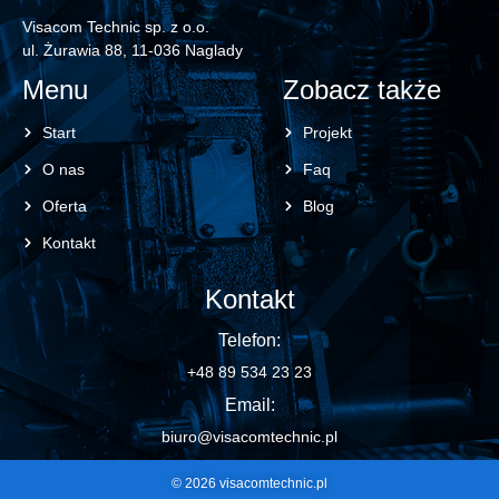
Visacom Technic sp. z o.o.
ul. Żurawia 88, 11-036 Naglady
Menu
Zobacz także
Start
Projekt
O nas
Faq
Oferta
Blog
Kontakt
Kontakt
Telefon:
+48 89 534 23 23
Email:
biuro@visacomtechnic.pl
© 2026 visacomtechnic.pl