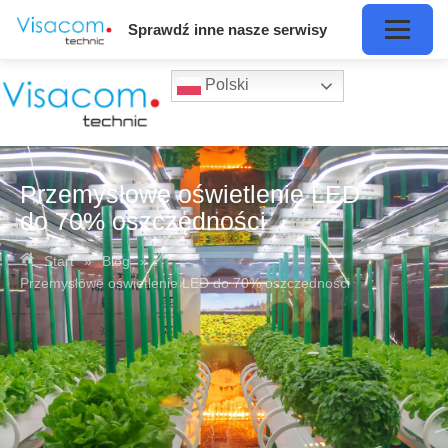
Sprawdź inne nasze serwisy
Polski
Przemysłowe oświetlenie LED
do 70% oszczędności
Start
»
Blog
»
Przemysłowe oświetlenie LED do 70% oszczędności