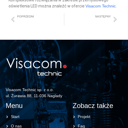
Kompleksowe rozwiązania w zakresie przemysłowego
oświetlenia LED można znaleźć w ofercie
Visacom Technic
.
POPRZEDNI
NASTĘPNY
Sieci LAN i okablowanie strukturalne – fundament infrastruktury IT
Inner Range Integriti: platforma security all-in-one dla dużych obiektów
Visacom Technic sp. z o.o.
ul. Żurawia 88, 11-036 Naglady
Menu
Zobacz także
Start
Projekt
O nas
Faq