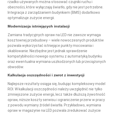
rzadko używanych można stosować czujniki ruchu i
obecności, które wyłączają światło, gdy nie jest potrzebne.
Integracja z zarządzaniem budynkiem (BMS) dodatkowo
optymalizuje zużycie energii.
Modernizacja istniejących instalacji
Zamiana tradycyjnych opraw na LED nie zawsze wymaga
kosztownej przebudowy – wiele nowoczesnych produktów
pozwala wykorzystać istniejące punkty mocowania i
okablowanie. Niezbędne jest jednak sprawdzenie
kompatybilności nowego systemu z automatyką budynku
oraz ewentualna wymiana uszkodzonych lub przeciążonych
obwodów.
Kalkulacja oszczędności i zwrot z inwestycji
Najlepsze rezultaty osiąga się, budując kompleksowy model
ROI. W kalkulacji oszczędności należy uwzględnić nie tylko
zmniejszone zużycie energii, lecz także dłuższą żywotność
opraw, niższe koszty serwisu i ograniczenie przerw w pracy
z powodu wymiany źródeł światła. Przykładowo, wymiana
opraw w magazynie na LED pozwala zredukować zużycie