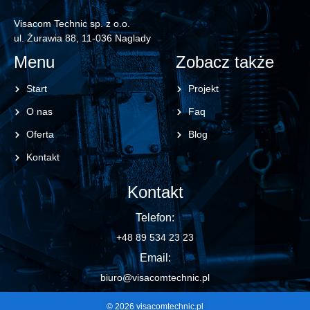
Visacom Technic sp. z o.o.
ul. Żurawia 88, 11-036 Naglady
Menu
Zobacz także
Start
Projekt
O nas
Faq
Oferta
Blog
Kontakt
Kontakt
Telefon:
+48 89 534 23 23
Email:
biuro@visacomtechnic.pl
© 2026 visacomtechnic.pl