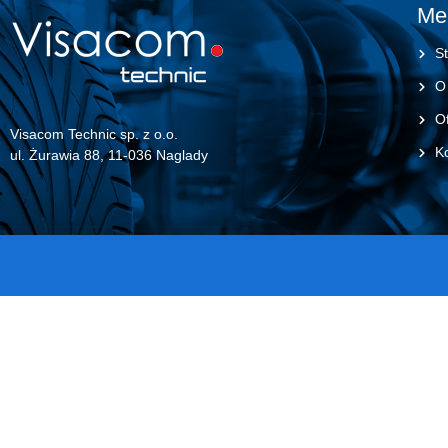
Me
St
O
Of
Visacom Technic sp. z o.o.
K
ul. Żurawia 88, 11-036 Naglady