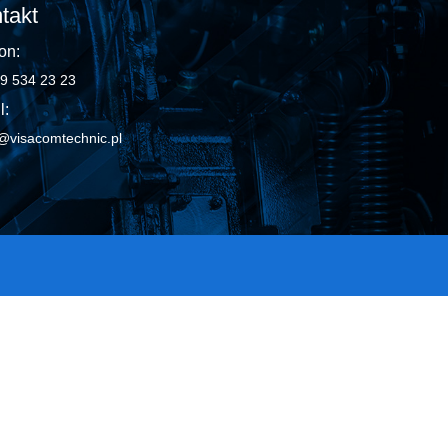
takt
on:
9 534 23 23
l:
@visacomtechnic.pl