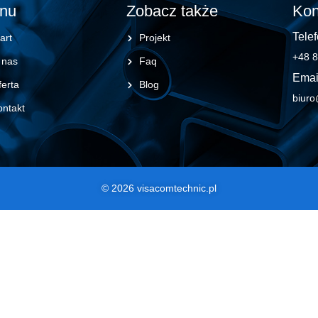
nu
Zobacz także
Kon
Telef
art
Projekt
+48 8
 nas
Faq
Emai
erta
Blog
biuro
ontakt
© 2026 visacomtechnic.pl