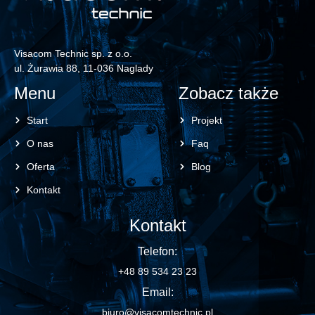
Visacom Technic sp. z o.o.
ul. Żurawia 88, 11-036 Naglady
Menu
Zobacz także
Start
Projekt
O nas
Faq
Oferta
Blog
Kontakt
Kontakt
Telefon:
+48 89 534 23 23
Email:
biuro@visacomtechnic.pl