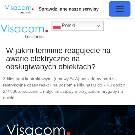
Sprawdź inne nasze serwisy
Polski
W jakim terminie reagujecie na
awarie elektryczne na
obsługiwanych obiektach?
Z klientami kontraktowymi (umowy SLA) posiadamy bardzo
restrykcyjne czasy reakcji na poziomie kilkunastu do kilku godzin
24/7/365, włącznie z natychmiastowym przyjazdem brygady na
obiekt.