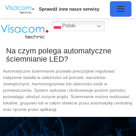
Sprawdź inne nasze serwisy
Polski
Na czym polega automatyczne
ściemnianie LED?
Automatyczne ściemnianie pozwala precyzyjnie regulować
natężenie światła w zależności od potrzeb, warunków
zewnętrznych, harmonogramów lub obecności osób w
pomieszczeniu. System wykrywa i dostosowuje poziom jasności,
pozwalając obniżyć zużycie prądu. Ściemnianie można realizować
lokalnie, grupowo lub w całym obiekcie przez automatykę centralną
oraz ręcznie przez aplikację.