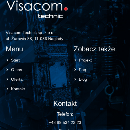
Visacom Technic sp. z o.o.
ul. Żurawia 88, 11-036 Naglady
Menu
Zobacz także
Start
Projekt
O nas
Faq
Oferta
Blog
Kontakt
Kontakt
Telefon:
+48 89 534 23 23