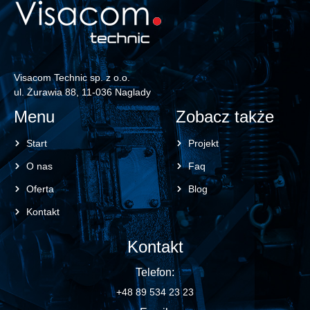
Visacom Technic sp. z o.o.
ul. Żurawia 88, 11-036 Naglady
Menu
Zobacz także
Start
Projekt
O nas
Faq
Oferta
Blog
Kontakt
Kontakt
Telefon:
+48 89 534 23 23