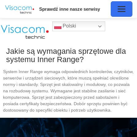
Sprawdź inne nasze serwisy
Polski
Jakie są wymagania sprzętowe dla
systemu Inner Range?
System Inner Range wymaga odpowiednich kontrolerów, czytników,
serwerów i urządzeń sieciowych, które muszą spełniać określone
normy i standardy. Sprzęt jest skalowalny i modułowy, co pozwala
na rozbudowę systemu. Wymagane jest stabilne zasilanie i sieć
komputerowa. Sprzęt jest zabezpieczony przed sabotażem i
posiada certyfikaty bezpieczeństwa. Dobór sprzętu powinien być
dostosowany do specyfiki obiektu i potrzeb użytkownika.