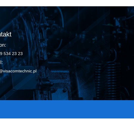
takt
on:
9 534 23 23
l:
@visacomtechnic.pl