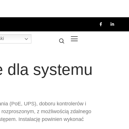
ki
e dla systemu
ania (PoE, UPS), doboru kontrolerów i
b rozproszonym, z możliwością zdalnego
stępem. Instalację powinien wykonać