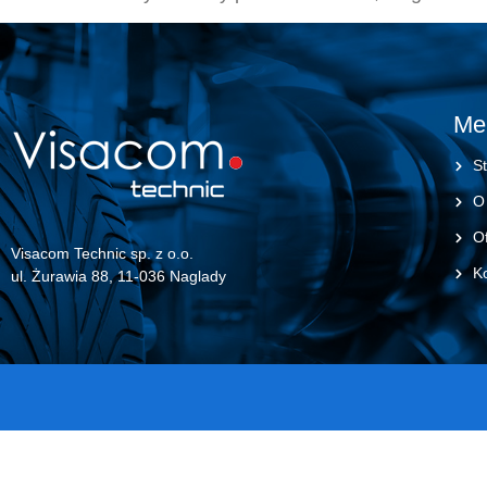
Me
St
O
Of
Visacom Technic sp. z o.o.
K
ul. Żurawia 88, 11-036 Naglady