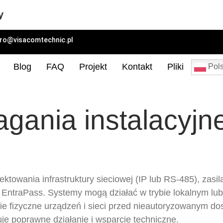
y
uro@visacomtechnic.pl
Blog
FAQ
Projekt
Kontakt
Pliki
Pols
gania instalacyjn
towania infrastruktury sieciowej (IP lub RS-485), zasil
EntraPass. Systemy mogą działać w trybie lokalnym lu
e fizyczne urządzeń i sieci przed nieautoryzowanym do
je poprawne działanie i wsparcie techniczne.