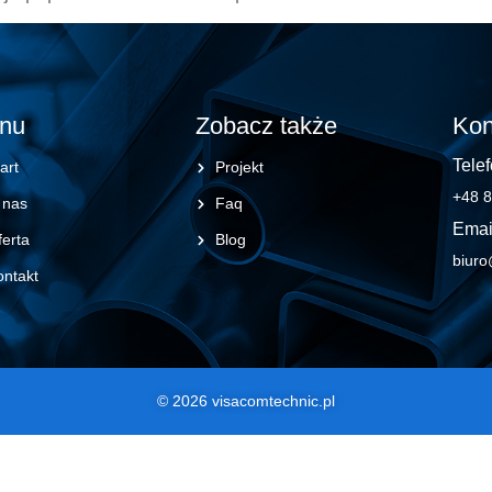
nu
Zobacz także
Kon
Telef
art
Projekt
+48 8
 nas
Faq
Emai
erta
Blog
biuro
ontakt
© 2026 visacomtechnic.pl