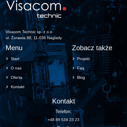
Visacom Technic sp. z o.o.
ul. Żurawia 88, 11-036 Naglady
Menu
Zobacz także
Start
Projekt
O nas
Faq
Oferta
Blog
Kontakt
Kontakt
Telefon:
+48 89 534 23 23