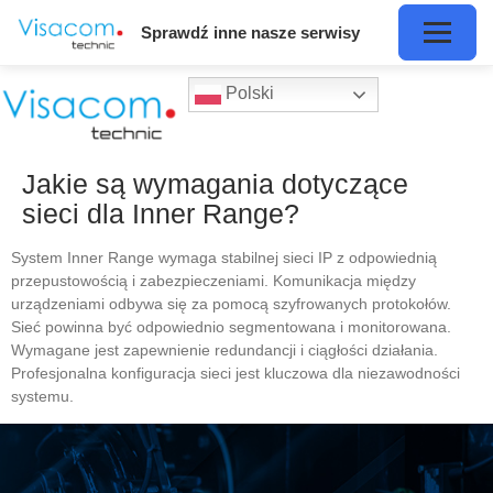
Sprawdź inne nasze serwisy
Polski
Jakie są wymagania dotyczące
sieci dla Inner Range?
System Inner Range wymaga stabilnej sieci IP z odpowiednią
przepustowością i zabezpieczeniami. Komunikacja między
urządzeniami odbywa się za pomocą szyfrowanych protokołów.
Sieć powinna być odpowiednio segmentowana i monitorowana.
Wymagane jest zapewnienie redundancji i ciągłości działania.
Profesjonalna konfiguracja sieci jest kluczowa dla niezawodności
systemu.