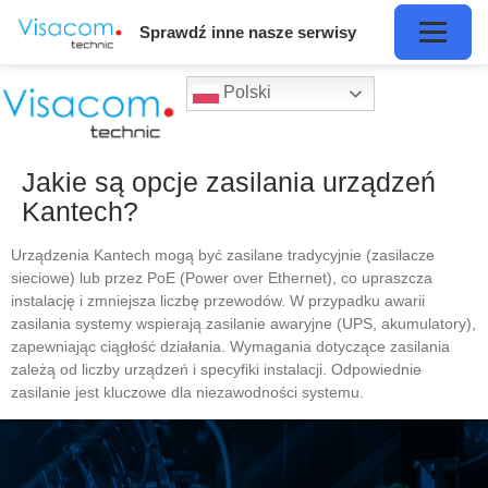
Sprawdź inne nasze serwisy
Polski
Jakie są opcje zasilania urządzeń
Kantech?
Urządzenia Kantech mogą być zasilane tradycyjnie (zasilacze
sieciowe) lub przez PoE (Power over Ethernet), co upraszcza
instalację i zmniejsza liczbę przewodów. W przypadku awarii
zasilania systemy wspierają zasilanie awaryjne (UPS, akumulatory),
zapewniając ciągłość działania. Wymagania dotyczące zasilania
zależą od liczby urządzeń i specyfiki instalacji. Odpowiednie
zasilanie jest kluczowe dla niezawodności systemu.