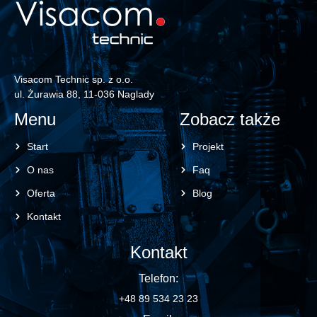
Visacom Technic sp. z o.o.
ul. Żurawia 88, 11-036 Naglady
Menu
Zobacz także
Start
Projekt
O nas
Faq
Oferta
Blog
Kontakt
Kontakt
Telefon:
+48 89 534 23 23