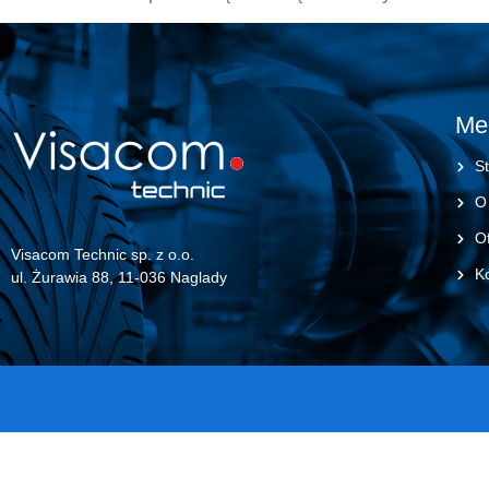
Me
St
O
Of
Visacom Technic sp. z o.o.
K
ul. Żurawia 88, 11-036 Naglady