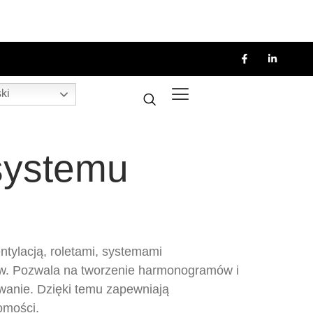
ki
 systemu
tylacją, roletami, systemami
ów. Pozwala na tworzenie harmonogramów i
towanie. Dzięki temu zapewniają
omości.