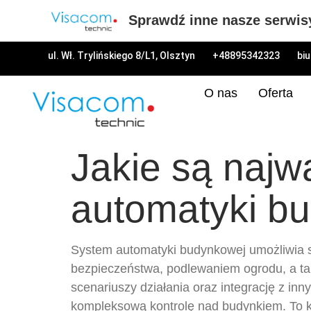
Sprawdź inne nasze serwis
ul. Wł. Trylińskiego 8/L1, Olsztyn
+48895342323
bi
O nas
Oferta
Jakie są najw
automatyki b
System automatyki budynkowej umożliwia st
bezpieczeństwa, podlewaniem ogrodu, a ta
scenariuszy działania oraz integrację z inn
kompleksową kontrolę nad budynkiem. To k