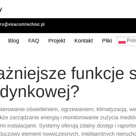
y
uro@visacomtechnic.pl
Blog
FAQ
Projekt
Kontakt
Pliki
Pols
ażniejsze funkcje
udynkowej?
erowanie oświetleniem, ogrzewaniem, klimatyzacją, wen
kże zarządzanie energią i monitorowanie zużycia medi
ymi instalacjami. Systemy oferują zdalny dostęp i rapor
luczowy element nowoczesnych, inteligentnych nieruch