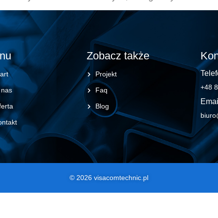
nu
Zobacz także
Kon
Telef
art
Projekt
+48 8
 nas
Faq
Emai
erta
Blog
biuro
ontakt
© 2026 visacomtechnic.pl