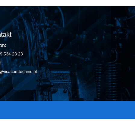
takt
on:
9 534 23 23
l:
@visacomtechnic.pl