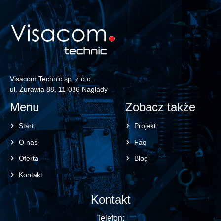
Visacom Technic sp. z o.o.
ul. Żurawia 88, 11-036 Naglady
Menu
Zobacz także
Start
Projekt
O nas
Faq
Oferta
Blog
Kontakt
Kontakt
Telefon: