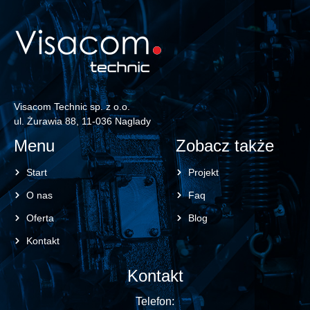
Visacom Technic sp. z o.o.
ul. Żurawia 88, 11-036 Naglady
Menu
Zobacz także
Start
Projekt
O nas
Faq
Oferta
Blog
Kontakt
Kontakt
Telefon: