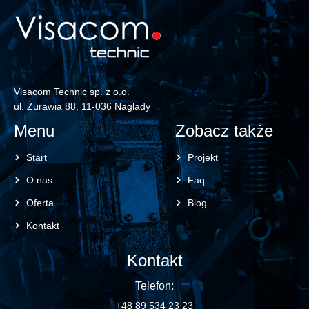
Visacom Technic sp. z o.o.
ul. Żurawia 88, 11-036 Naglady
Menu
Zobacz także
Start
Projekt
O nas
Faq
Oferta
Blog
Kontakt
Kontakt
Telefon:
+48 89 534 23 23