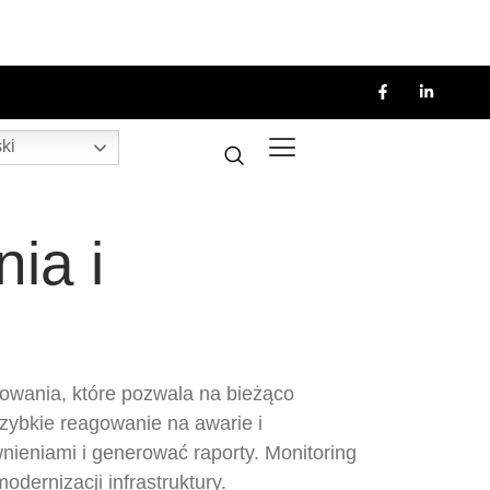
ki
ia i
wania, które pozwala na bieżąco
zybkie reagowanie na awarie i
nieniami i generować raporty. Monitoring
odernizacji infrastruktury.