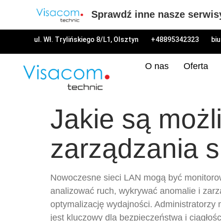
Sprawdź inne nasze serwis
ul. Wł. Trylińskiego 8/L1, Olsztyn
+48895342323
bi
O nas
Oferta
Jakie są możl
zarządzania s
Nowoczesne sieci LAN mogą być monitoro
analizować ruch, wykrywać anomalie i zarz
optymalizację wydajności. Administratorzy
jest kluczowy dla bezpieczeństwa i ciągłośc