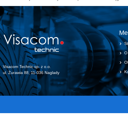
Me
St
O
Of
Visacom Technic sp. z o.o.
K
ul. Żurawia 88, 11-036 Naglady