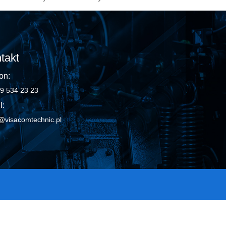
takt
on:
9 534 23 23
l:
@visacomtechnic.pl