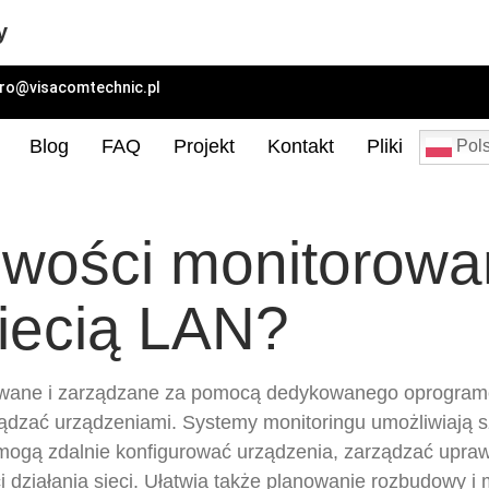
y
uro@visacomtechnic.pl
Blog
FAQ
Projekt
Kontakt
Pliki
Pols
iwości monitorowan
iecią LAN?
wane i zarządzane za pomocą dedykowanego oprogramo
ądzać urządzeniami. Systemy monitoringu umożliwiają s
 mogą zdalnie konfigurować urządzenia, zarządzać upraw
i działania sieci. Ułatwia także planowanie rozbudowy i m