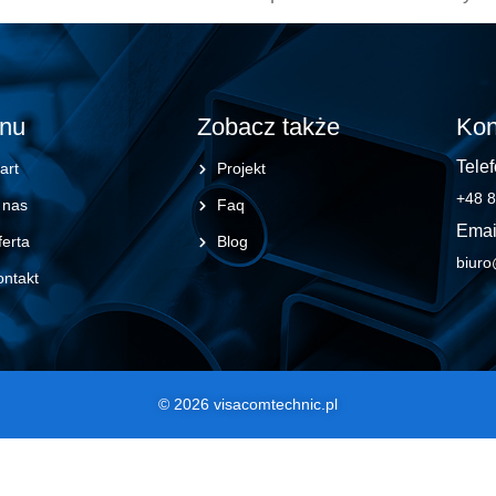
nu
Zobacz także
Kon
Telef
art
Projekt
+48 8
 nas
Faq
Emai
erta
Blog
biuro
ontakt
© 2026 visacomtechnic.pl