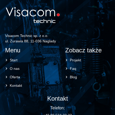
Visacom Technic sp. z o.o.
ul. Żurawia 88, 11-036 Naglady
Menu
Zobacz także
Start
Projekt
O nas
Faq
Oferta
Blog
Kontakt
Kontakt
Telefon: