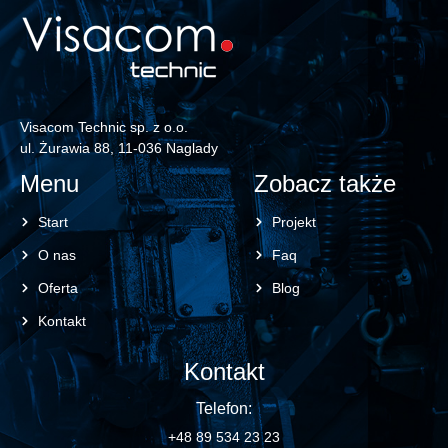
Visacom Technic sp. z o.o.
ul. Żurawia 88, 11-036 Naglady
Menu
Zobacz także
Start
Projekt
O nas
Faq
Oferta
Blog
Kontakt
Kontakt
Telefon:
+48 89 534 23 23