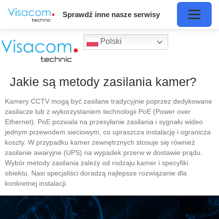
Sprawdź inne nasze serwisy
Polski
Jakie są metody zasilania kamer?
Kamery CCTV mogą być zasilane tradycyjnie poprzez dedykowane
zasilacze lub z wykorzystaniem technologii PoE (Power over
Ethernet). PoE pozwala na przesyłanie zasilania i sygnału wideo
jednym przewodem sieciowym, co upraszcza instalację i ogranicza
koszty. W przypadku kamer zewnętrznych stosuje się również
zasilanie awaryjne (UPS) na wypadek przerw w dostawie prądu.
Wybór metody zasilania zależy od rodzaju kamer i specyfiki
obiektu. Nasi specjaliści doradzą najlepsze rozwiązanie dla
konkretnej instalacji.