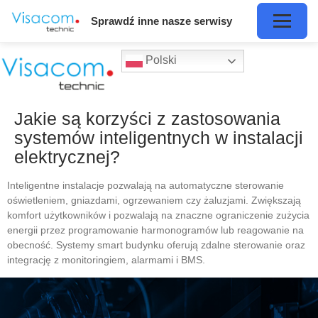
Sprawdź inne nasze serwisy
Polski
Jakie są korzyści z zastosowania
systemów inteligentnych w instalacji
elektrycznej?
Inteligentne instalacje pozwalają na automatyczne sterowanie
oświetleniem, gniazdami, ogrzewaniem czy żaluzjami. Zwiększają
komfort użytkowników i pozwalają na znaczne ograniczenie zużycia
energii przez programowanie harmonogramów lub reagowanie na
obecność. Systemy smart budynku oferują zdalne sterowanie oraz
integrację z monitoringiem, alarmami i BMS.