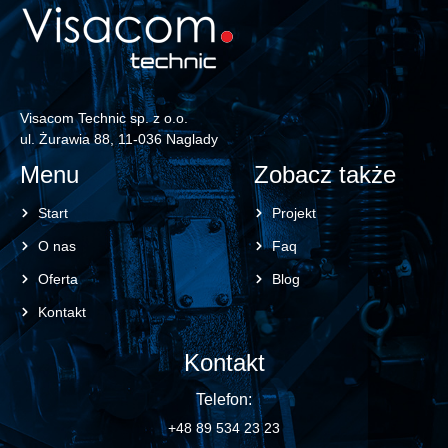
Visacom Technic sp. z o.o.
ul. Żurawia 88, 11-036 Naglady
Menu
Zobacz także
Start
Projekt
O nas
Faq
Oferta
Blog
Kontakt
Kontakt
Telefon:
+48 89 534 23 23