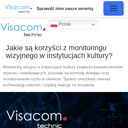
Sprawdź inne nasze serwisy
Polski
Jakie są korzyści z monitoringu
wizyjnego w instytucjach kultury?
Monitoring wizyjny w instytucjach kultury zwiększa bezpieczeństwo
zbiorów i zwiedzających, pozwala na kontrolę dostępu oraz
monitorowanie ruchu w obiekcie. System umożliwia również
archiwizację zdarzeń i szybką reakcję na incydenty.