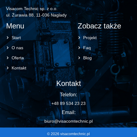
Visacom Technic sp. z o.o.
ul. Żurawia 88, 11-036 Naglady
Menu
Zobacz także
Start
Projekt
O nas
Faq
Oferta
Blog
Kontakt
Kontakt
Telefon:
+48 89 534 23 23
Email:
biuro@visacomtechnic.pl
© 2026 visacomtechnic.pl