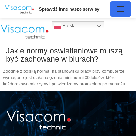
Sprawdź inne nasze serwisy
Polski
Jakie normy oświetleniowe muszą
być zachowane w biurach?
Zgodnie z polską normą, na stanowisku pracy przy komputerze
wymagane jest stałe natężenie minimum 500 luksów, które
każdorazowo mierzymy i potwierdzamy protokołem po montażu.