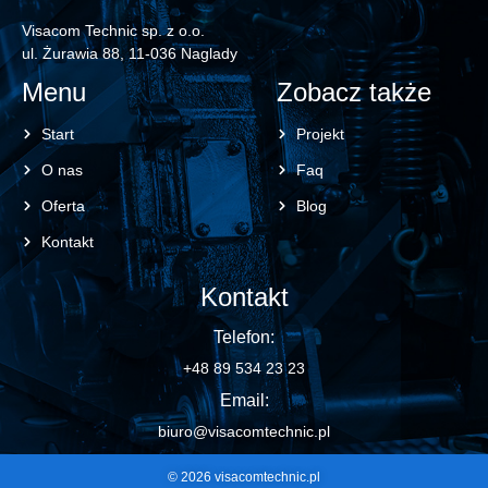
Visacom Technic sp. z o.o.
ul. Żurawia 88, 11-036 Naglady
Menu
Zobacz także
Start
Projekt
O nas
Faq
Oferta
Blog
Kontakt
Kontakt
Telefon:
+48 89 534 23 23
Email:
biuro@visacomtechnic.pl
© 2026 visacomtechnic.pl