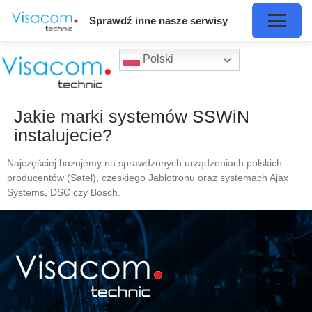
Sprawdź inne nasze serwisy
Polski
Jakie marki systemów SSWiN
instalujecie?
Najczęściej bazujemy na sprawdzonych urządzeniach polskich
producentów (Satel), czeskiego Jablotronu oraz systemach Ajax
Systems, DSC czy Bosch.