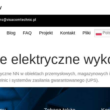
y
uro@visacomtechnic.pl
Blog
FAQ
Projekt
Kontakt
Pliki
Pols
cje elektryczne wy
ryczne NN w obiektach przemysłowych, magazynowych i
ielnic i systemów zasilania gwarantowanego (UPS).