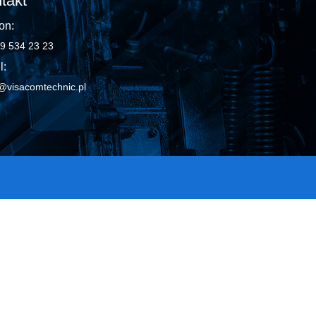
takt
on:
9 534 23 23
l:
@visacomtechnic.pl