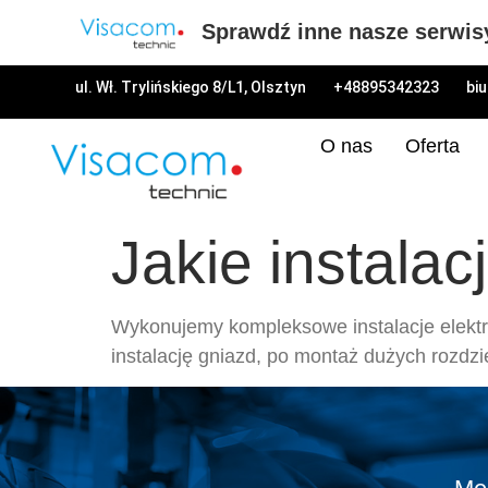
Sprawdź inne nasze serwis
ul. Wł. Trylińskiego 8/L1, Olsztyn
+48895342323
bi
O nas
Oferta
Jakie instala
Wykonujemy kompleksowe instalacje elekt
instalację gniazd, po montaż dużych rozdz