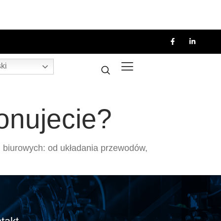
ki
konujecie?
 biurowych: od układania przewodów,