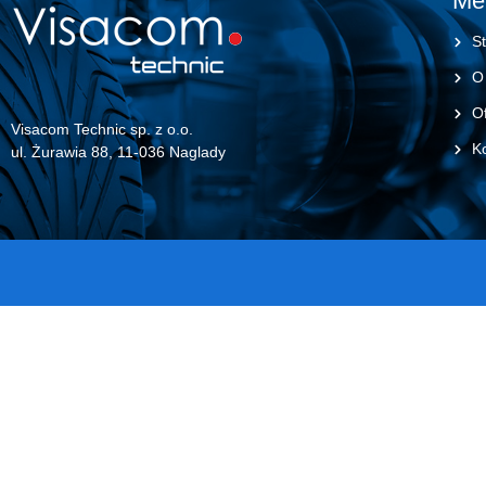
Me
St
O
Of
Visacom Technic sp. z o.o.
K
ul. Żurawia 88, 11-036 Naglady