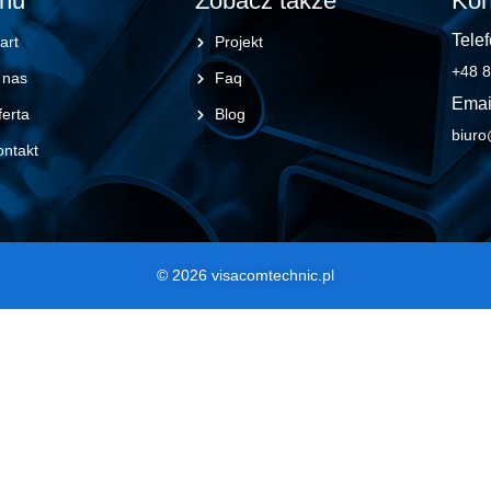
nu
Zobacz także
Kon
Telef
art
Projekt
+48 8
 nas
Faq
Emai
erta
Blog
biuro
ontakt
© 2026 visacomtechnic.pl