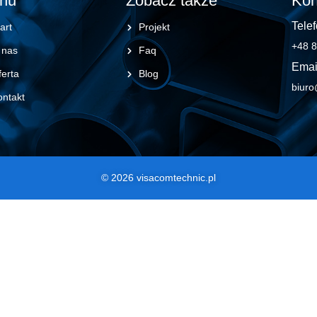
nu
Zobacz także
Kon
Telef
art
Projekt
+48 8
 nas
Faq
Emai
erta
Blog
biuro
ontakt
© 2026 visacomtechnic.pl