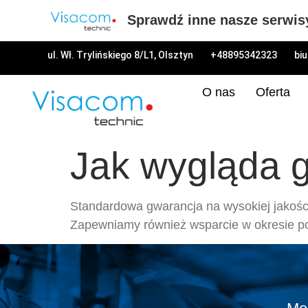
Sprawdź inne nasze serwis
ul. Wł. Trylińskiego 8/L1, Olsztyn
+48895342323
bi
O nas
Oferta
Jak wygląda 
Standardowa gwarancja na wysokiej jakości
Zapewniamy również wsparcie w okresie po