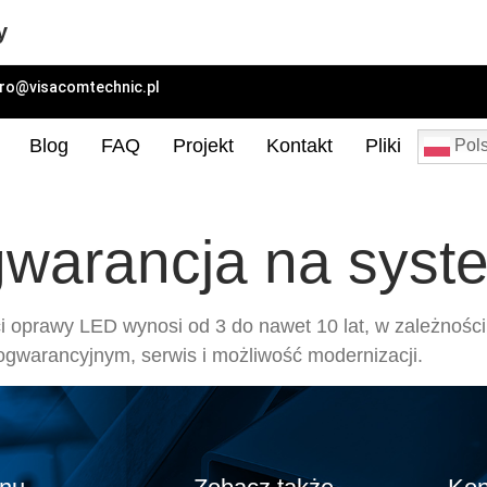
y
uro@visacomtechnic.pl
Blog
FAQ
Projekt
Kontakt
Pliki
Pols
gwarancja na sys
 oprawy LED wynosi od 3 do nawet 10 lat, w zależności
gwarancyjnym, serwis i możliwość modernizacji.