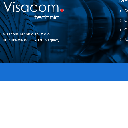
Me
St
O
Of
Visacom Technic sp. z o.o.
K
ul. Żurawia 88, 11-036 Naglady