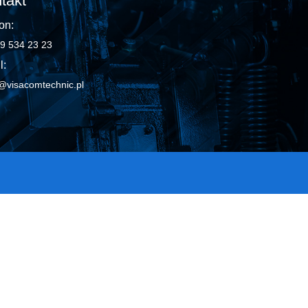
takt
on:
9 534 23 23
l:
@visacomtechnic.pl