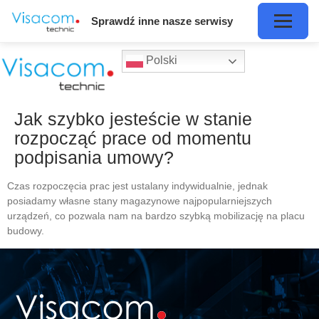
Sprawdź inne nasze serwisy
Polski
Jak szybko jesteście w stanie
rozpocząć prace od momentu
podpisania umowy?
Czas rozpoczęcia prac jest ustalany indywidualnie, jednak
posiadamy własne stany magazynowe najpopularniejszych
urządzeń, co pozwala nam na bardzo szybką mobilizację na placu
budowy.