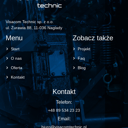
Visacom Technic sp. z o.o.
ul. Żurawia 88, 11-036 Naglady
Menu
Zobacz także
Start
Projekt
O nas
Faq
Oferta
Blog
Kontakt
Kontakt
Telefon:
+48 89 534 23 23
Email:
biuro@visacomtechnic.pl