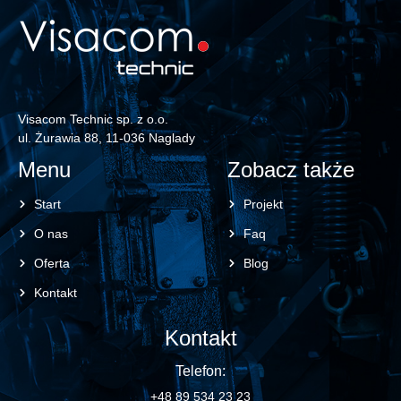
Visacom Technic sp. z o.o.
ul. Żurawia 88, 11-036 Naglady
Menu
Zobacz także
Start
Projekt
O nas
Faq
Oferta
Blog
Kontakt
Kontakt
Telefon:
+48 89 534 23 23