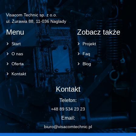
Visacom Technic sp. z o.o.
ul. Żurawia 88, 11-036 Naglady
Menu
Zobacz także
Start
Projekt
O nas
Faq
Oferta
Blog
Kontakt
Kontakt
Telefon:
+48 89 534 23 23
Email:
biuro@visacomtechnic.pl