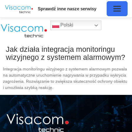
Sprawdź inne nasze serwisy
Polski
Jak działa integracja monitoringu
wizyjnego z systemem alarmowym?
Integracja monitoringu wizyjnego z systemem alarmowym pozwala
na automatyczne uruchomienie nagrywania w przypadku wykrycia
zagrożenia. Rozwiązanie to zwiększa skuteczność ochrony obiektu
i umożliwia szybką reakcję.