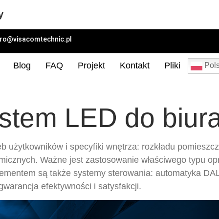
y
uro@visacomtechnic.pl
Blog
FAQ
Projekt
Kontakt
Pliki
Pols
stem LED do biura 
użytkowników i specyfiki wnętrza: rozkładu pomieszczeń
icznych. Ważne jest zastosowanie właściwego typu opra
lementem są także systemy sterowania: automatyka DALI, 
warancja efektywności i satysfakcji.