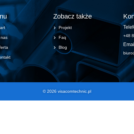
nu
Zobacz także
Kon
Telef
art
Projekt
+48 8
 nas
Faq
Emai
erta
Blog
biuro
ontakt
© 2026 visacomtechnic.pl