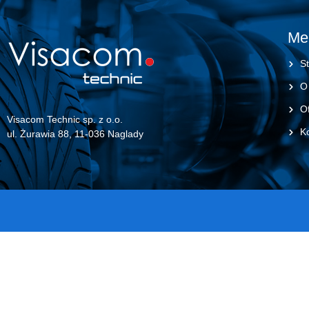
Me
St
O
Of
Visacom Technic sp. z o.o.
K
ul. Żurawia 88, 11-036 Naglady