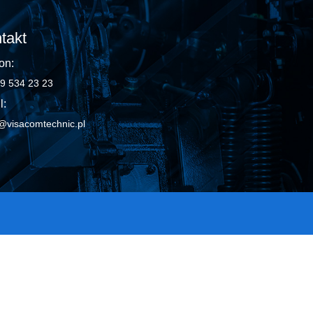
takt
on:
9 534 23 23
l:
@visacomtechnic.pl