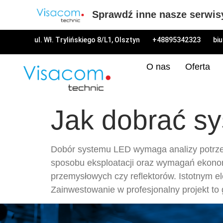
Sprawdź inne nasze serwis
ul. Wł. Trylińskiego 8/L1, Olsztyn
+48895342323
bi
O nas
Oferta
Jak dobrać sy
Dobór systemu LED wymaga analizy potrzeb 
sposobu eksploatacji oraz wymagań ekonom
przemysłowych czy reflektorów. Istotnym e
Zainwestowanie w profesjonalny projekt to g