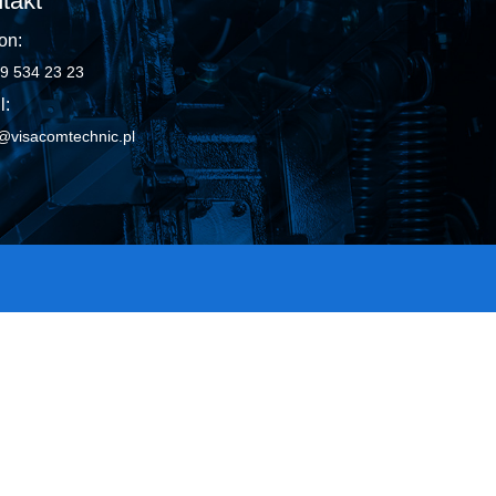
takt
on:
9 534 23 23
l:
@visacomtechnic.pl