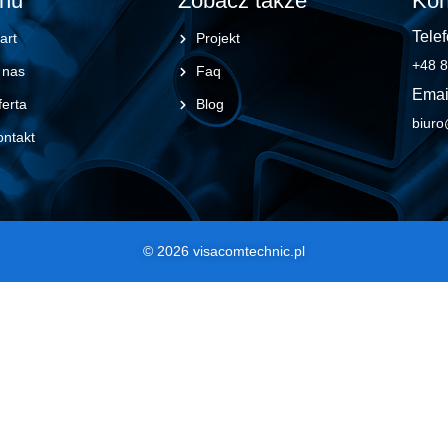
nu
Zobacz także
Kon
Telef
art
Projekt
+48 8
 nas
Faq
Emai
erta
Blog
biuro
ontakt
© 2026 visacomtechnic.pl