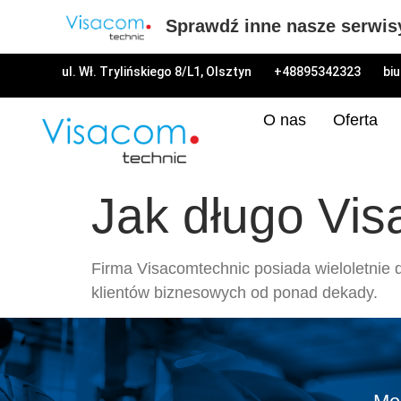
Sprawdź inne nasze serwis
ul. Wł. Trylińskiego 8/L1, Olsztyn
+48895342323
bi
O nas
Oferta
Jak długo Vis
Firma Visacomtechnic posiada wieloletnie d
klientów biznesowych od ponad dekady.