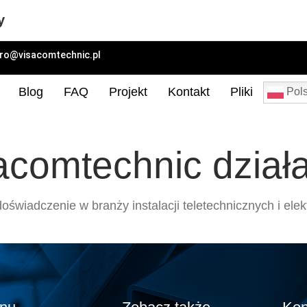
y
uro@visacomtechnic.pl
Blog
FAQ
Projekt
Kontakt
Pliki
Pols
acomtechnic dział
oświadczenie w branży instalacji teletechnicznych i ele