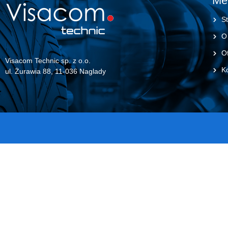
Me
St
O
Of
Visacom Technic sp. z o.o.
K
ul. Żurawia 88, 11-036 Naglady