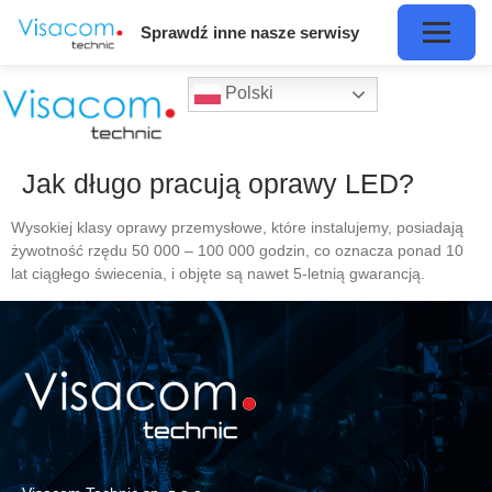
Sprawdź inne nasze serwisy
Polski
Jak długo pracują oprawy LED?
Wysokiej klasy oprawy przemysłowe, które instalujemy, posiadają
żywotność rzędu 50 000 – 100 000 godzin, co oznacza ponad 10
lat ciągłego świecenia, i objęte są nawet 5-letnią gwarancją.