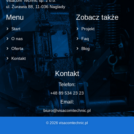
Visacom Technic sp. z o.o.
ul. Żurawia 88, 11-036 Naglady
Menu
Zobacz także
Start
Projekt
O nas
Faq
Oferta
Blog
Kontakt
Kontakt
Telefon:
+48 89 534 23 23
Email:
biuro@visacomtechnic.pl
© 2026 visacomtechnic.pl