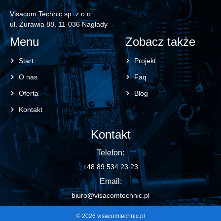
Visacom Technic sp. z o.o.
ul. Żurawia 88, 11-036 Naglady
Menu
Zobacz także
Start
Projekt
O nas
Faq
Oferta
Blog
Kontakt
Kontakt
Telefon:
+48 89 534 23 23
Email:
biuro@visacomtechnic.pl
© 2026 visacomtechnic.pl