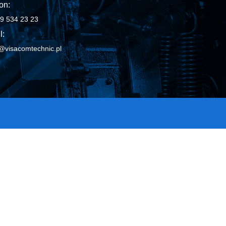
on:
9 534 23 23
l:
@visacomtechnic.pl