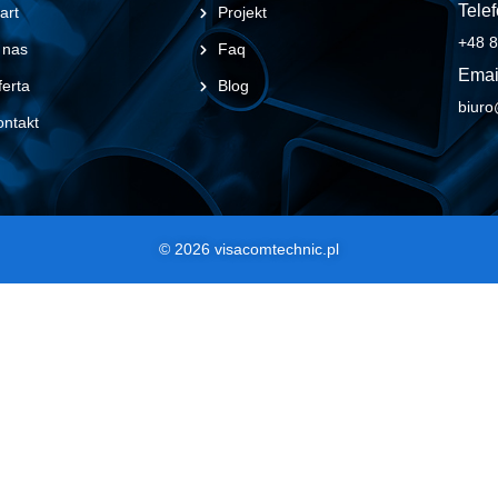
Telef
art
Projekt
+48 8
 nas
Faq
Emai
erta
Blog
biuro
ontakt
© 2026 visacomtechnic.pl