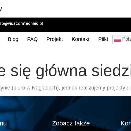
y
uro@visacomtechnic.pl
Blog
FAQ
Projekt
Kontakt
Pliki
Pols
e się główna siedz
nie (biuro w Nagladach), jednak realizujemy projekty dla
nu
Zobacz także
Kon