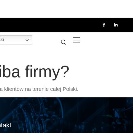
ki
iba firmy?
 klientów na terenie całej Polski.
takt