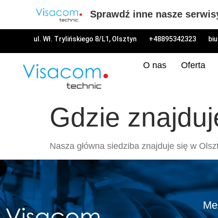
Sprawdź inne nasze serwis
ul. Wł. Trylińskiego 8/L1, Olsztyn
+48895342323
bi
O nas
Oferta
Gdzie znajduj
Nasza główna siedziba znajduje się w Olszty
Me