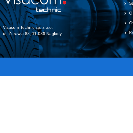
St
O
Of
Visacom Technic sp. z o.o.
K
ul. Żurawia 88, 11-036 Naglady