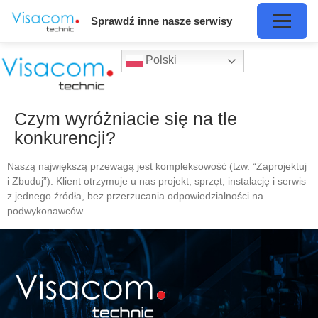
Sprawdź inne nasze serwisy
Polski
Czym wyróżniacie się na tle
konkurencji?
Naszą największą przewagą jest kompleksowość (tzw. “Zaprojektuj
i Zbuduj”). Klient otrzymuje u nas projekt, sprzęt, instalację i serwis
z jednego źródła, bez przerzucania odpowiedzialności na
podwykonawców.