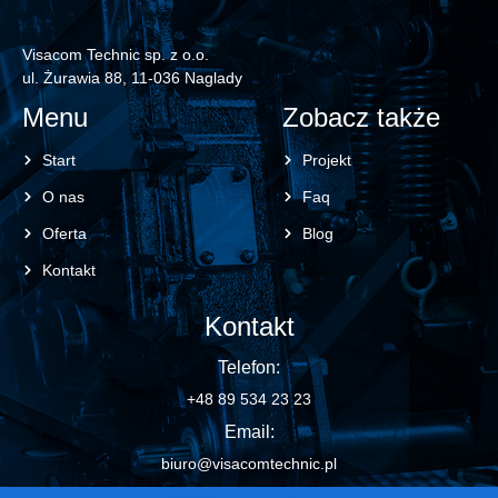
Visacom Technic sp. z o.o.
ul. Żurawia 88, 11-036 Naglady
Menu
Zobacz także
Start
Projekt
O nas
Faq
Oferta
Blog
Kontakt
Kontakt
Telefon:
+48 89 534 23 23
Email:
biuro@visacomtechnic.pl