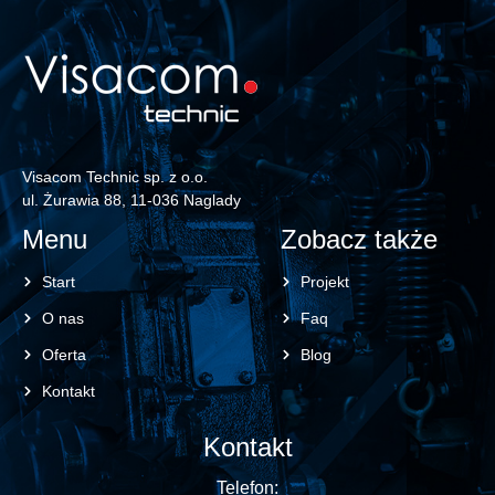
Visacom Technic sp. z o.o.
ul. Żurawia 88, 11-036 Naglady
Menu
Zobacz także
Start
Projekt
O nas
Faq
Oferta
Blog
Kontakt
Kontakt
Telefon: