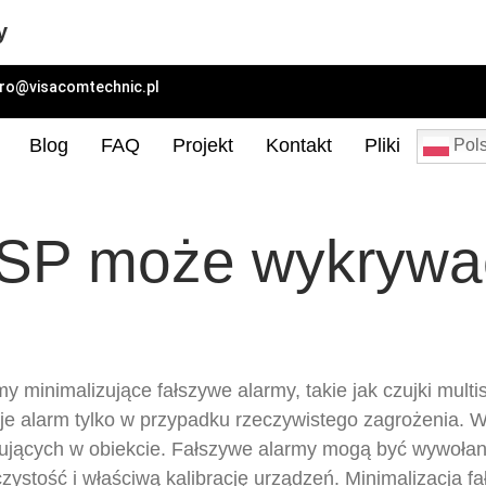
y
uro@visacomtechnic.pl
Blog
FAQ
Projekt
Kontakt
Pliki
Pols
SP może wykrywać
nimalizujące fałszywe alarmy, takie jak czujki multis
je alarm tylko w przypadku rzeczywistego zagrożenia. W
ujących w obiekcie. Fałszywe alarmy mogą być wywołan
 czystość i właściwą kalibrację urządzeń. Minimalizacja