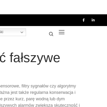
ki
 fałszywe
ensorowe, filtry sygnałów czy algorytmy
ażna jest także regularna konserwacja i
e przez kurz, parę wodną lub dym
 fałszywych alarmów zwiększa skuteczność i