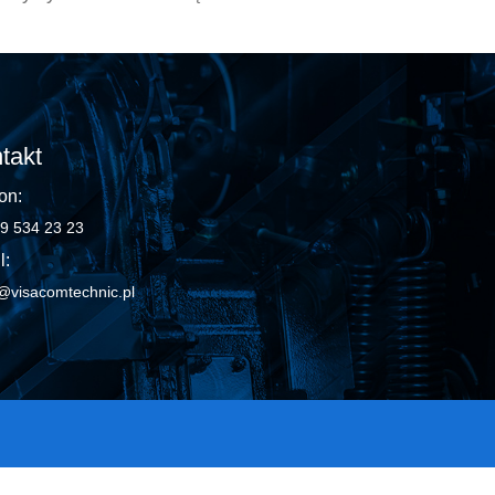
takt
on:
9 534 23 23
l:
@visacomtechnic.pl