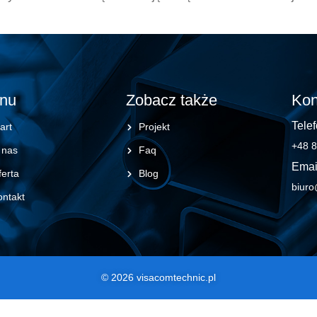
nu
Zobacz także
Kon
Telef
art
Projekt
+48 8
 nas
Faq
Emai
erta
Blog
biuro
ontakt
© 2026 visacomtechnic.pl