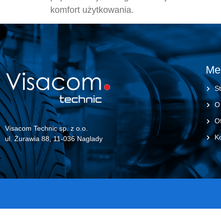
komfort użytkowania.
Me
St
O
Of
Visacom Technic sp. z o.o.
K
ul. Żurawia 88, 11-036 Naglady