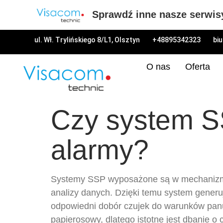
Sprawdź inne nasze serwis
ul. Wł. Trylińskiego 8/L1, Olsztyn
+48895342323
bi
O nas
Oferta
Czy system S
alarmy?
Systemy SSP wyposażone są w mechanizmy mi
analizy danych. Dzięki temu system generu
odpowiedni dobór czujek do warunków pan
papierosowy, dlatego istotne jest dbanie o