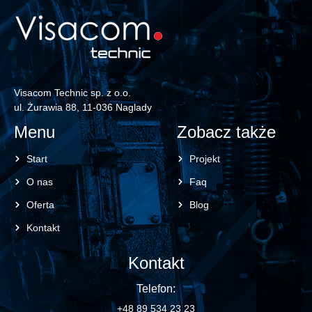
Visacom Technic sp. z o.o.
ul. Żurawia 88, 11-036 Naglady
Menu
Zobacz także
Start
Projekt
O nas
Faq
Oferta
Blog
Kontakt
Kontakt
Telefon:
+48 89 534 23 23