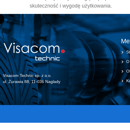
skuteczność i wygodę użytkowania.
Me
St
O
Of
Visacom Technic sp. z o.o.
K
ul. Żurawia 88, 11-036 Naglady