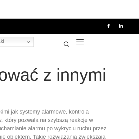
ki
ować z innymi
imi jak systemy alarmowe, kontrola
, który pozwala na szybszą reakcję w
ruchamianie alarmu po wykryciu ruchu przez
 obiektem. Takie rozwiązania zwiększają