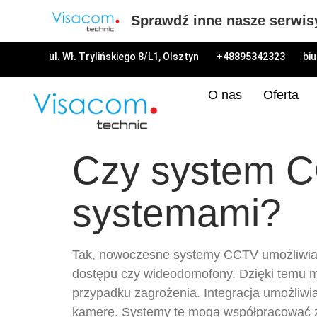
Sprawdź inne nasze serwis
ul. Wł. Trylińskiego 8/L1, Olsztyn
+48895342323
bi
O nas
Oferta
Czy system C
systemami?
Tak, nowoczesne systemy CCTV umożliwiają 
dostępu czy wideodomofony. Dzięki temu m
przypadku zagrożenia. Integracja umożliwi
kamerę. Systemy te mogą współpracować z