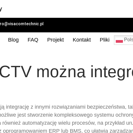
y
uro@visacomtechnic.pl
Blog
FAQ
Projekt
Kontakt
Pliki
Pols
CTV można integr
integrację z innymi rozwiązaniami bezpieczeństwa, tak
ożliwe jest stworzenie kompleksowego systemu ochrony
a również automatyzację wielu procesów, na przykład u
 oprogramowaniem ERP lub BMS, co ułatwia zarządzanie