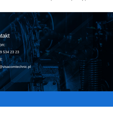
takt
on:
9 534 23 23
l:
@visacomtechnic.pl