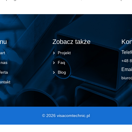
nu
Zobacz także
Kon
Telef
art
Projekt
+48 8
 nas
Faq
Emai
erta
Blog
biuro
ontakt
© 2026 visacomtechnic.pl