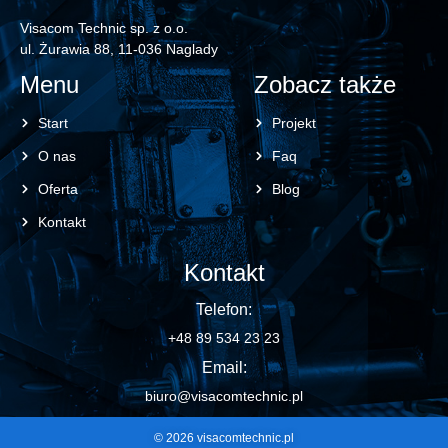
Visacom Technic sp. z o.o.
ul. Żurawia 88, 11-036 Naglady
Menu
Zobacz także
Start
Projekt
O nas
Faq
Oferta
Blog
Kontakt
Kontakt
Telefon:
+48 89 534 23 23
Email:
biuro@visacomtechnic.pl
© 2026 visacomtechnic.pl