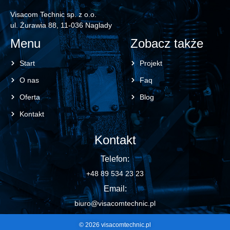
Visacom Technic sp. z o.o.
ul. Żurawia 88, 11-036 Naglady
Menu
Zobacz także
Start
Projekt
O nas
Faq
Oferta
Blog
Kontakt
Kontakt
Telefon:
+48 89 534 23 23
Email:
biuro@visacomtechnic.pl
© 2026 visacomtechnic.pl