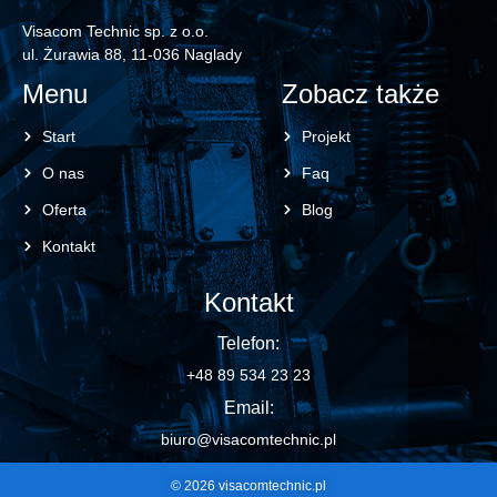
Visacom Technic sp. z o.o.
ul. Żurawia 88, 11-036 Naglady
Menu
Zobacz także
Start
Projekt
O nas
Faq
Oferta
Blog
Kontakt
Kontakt
Telefon:
+48 89 534 23 23
Email:
biuro@visacomtechnic.pl
© 2026 visacomtechnic.pl