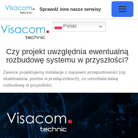
Sprawdź inne nasze serwisy
Polski
Czy projekt uwzględnia ewentualną
rozbudowę systemu w przyszłości?
Zawsze projektujemy instalacje z zapasem przepustowości (np.
okablowania, portów w przełącznikach), co umożliwia łatwą
rozbudowę w przyszłości.