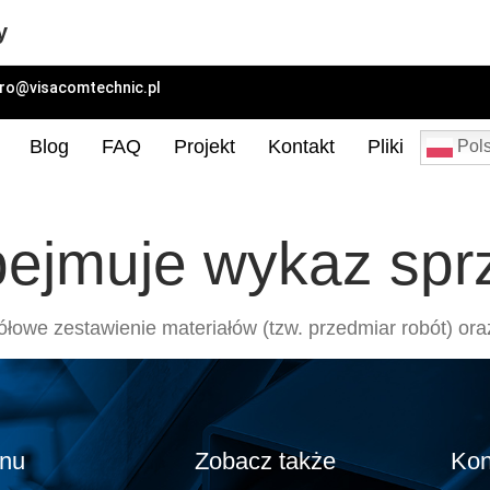
y
uro@visacomtechnic.pl
Blog
FAQ
Projekt
Kontakt
Pliki
Pols
bejmuje wykaz spr
owe zestawienie materiałów (tzw. przedmiar robót) oraz
nu
Zobacz także
Kon