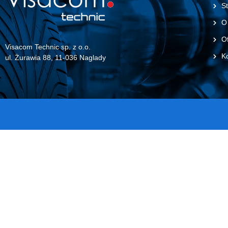
St
O
Of
Visacom Technic sp. z o.o.
K
ul. Żurawia 88, 11-036 Naglady