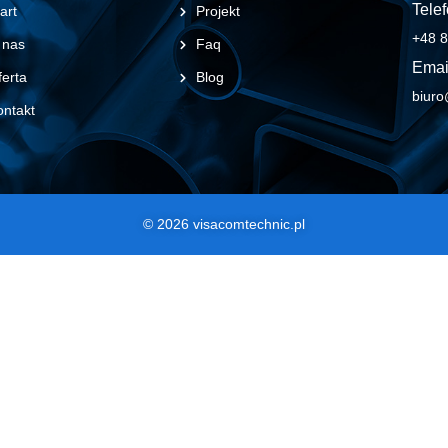
Telef
art
Projekt
+48 8
 nas
Faq
Emai
erta
Blog
biuro
ontakt
© 2026 visacomtechnic.pl