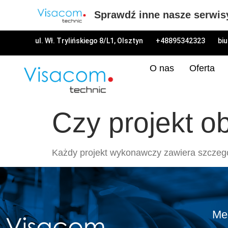
Sprawdź inne nasze serwis
ul. Wł. Trylińskiego 8/L1, Olsztyn
+48895342323
bi
O nas
Oferta
Czy projekt o
Każdy projekt wykonawczy zawiera szczegół
Me