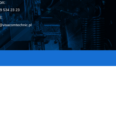
on:
9 534 23 23
l:
@visacomtechnic.pl