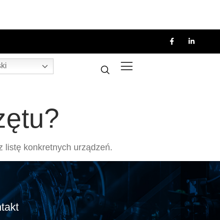
ki
zętu?
 listę konkretnych urządzeń.
takt