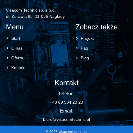
Visacom Technic sp. z o.o.
ul. Żurawia 88, 11-036 Naglady
Menu
Zobacz także
Start
Projekt
O nas
Faq
Oferta
Blog
Kontakt
Kontakt
Telefon:
+48 89 534 23 23
Email:
biuro@visacomtechnic.pl
© 2026 visacomtechnic.pl