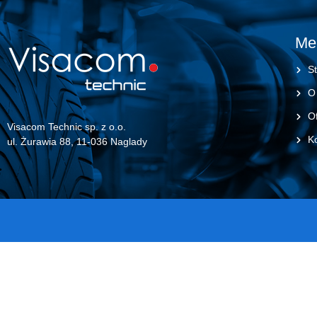
Me
St
O
Of
Visacom Technic sp. z o.o.
K
ul. Żurawia 88, 11-036 Naglady