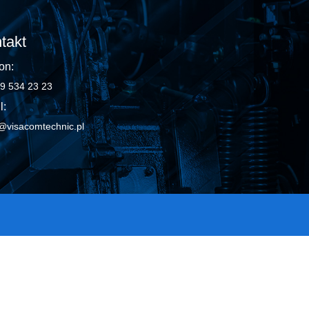
takt
on:
9 534 23 23
l:
@visacomtechnic.pl