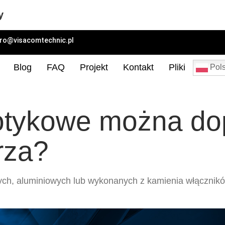
y
uro@visacomtechnic.pl
Blog
FAQ
Projekt
Kontakt
Pliki
Pols
otykowe można d
rza?
ych, aluminiowych lub wykonanych z kamienia włącznikó