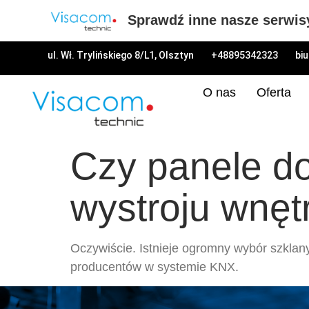
Sprawdź inne nasze serwis
ul. Wł. Trylińskiego 8/L1, Olsztyn
+48895342323
bi
O nas
Oferta
Czy panele d
wystroju wnęt
Oczywiście. Istnieje ogromny wybór szklan
producentów w systemie KNX.