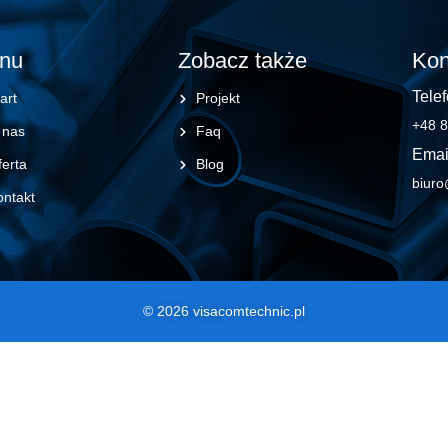
nu
Zobacz także
Kon
Telef
art
Projekt
+48 8
 nas
Faq
Emai
erta
Blog
biuro
ontakt
© 2026 visacomtechnic.pl