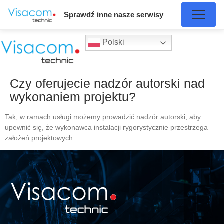
Sprawdź inne nasze serwisy
Polski
Czy oferujecie nadzór autorski nad
wykonaniem projektu?
Tak, w ramach usługi możemy prowadzić nadzór autorski, aby
upewnić się, że wykonawca instalacji rygorystycznie przestrzega
założeń projektowych.