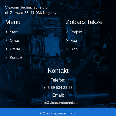
Visacom Technic sp. z o.o.
ul. Żurawia 88, 11-036 Naglady
Menu
Zobacz także
Start
Projekt
O nas
Faq
Oferta
Blog
Kontakt
Kontakt
Telefon:
+48 89 534 23 23
Email:
biuro@visacomtechnic.pl
© 2026 visacomtechnic.pl