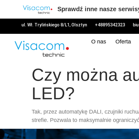
Sprawdź inne nasze serwis
ul. Wł. Trylińskiego 8/L1, Olsztyn
+48895342323
bi
O nas
Oferta
Czy można au
LED?
Tak, przez automatykę DALI, czujniki ruch
strefie. Pozwala to maksymalnie ograniczy