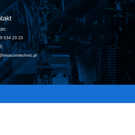
takt
on:
9 534 23 23
l:
@visacomtechnic.pl