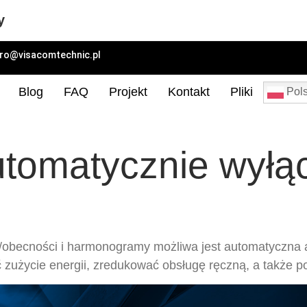
y
uro@visacomtechnic.pl
Blog
FAQ
Projekt
Kontakt
Pliki
Pols
tomatycznie wyłąc
u/obecności i harmonogramy możliwa jest automatyczna a
ć zużycie energii, zredukować obsługę ręczną, a także 