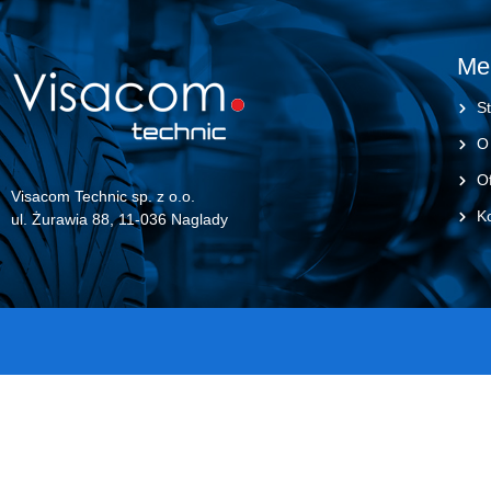
Me
St
O
Of
Visacom Technic sp. z o.o.
K
ul. Żurawia 88, 11-036 Naglady