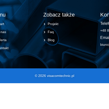
nu
Zobacz także
Kon
Telef
art
Projekt
+48 8
 nas
Faq
Emai
erta
Blog
biuro
ontakt
© 2026 visacomtechnic.pl