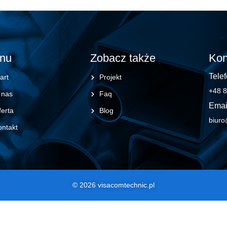
nu
Zobacz także
Kon
Telef
art
Projekt
+48 8
 nas
Faq
Emai
erta
Blog
biuro
ontakt
© 2026 visacomtechnic.pl