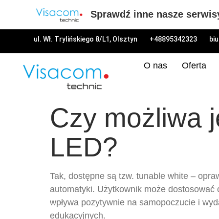
Sprawdź inne nasze serwis
ul. Wł. Trylińskiego 8/L1, Olsztyn
+48895342323
bi
O nas
Oferta
Czy możliwa j
LED?
Tak, dostępne są tzw. tunable white – opra
automatyki. Użytkownik może dostosować od
wpływa pozytywnie na samopoczucie i wyda
edukacyjnych.