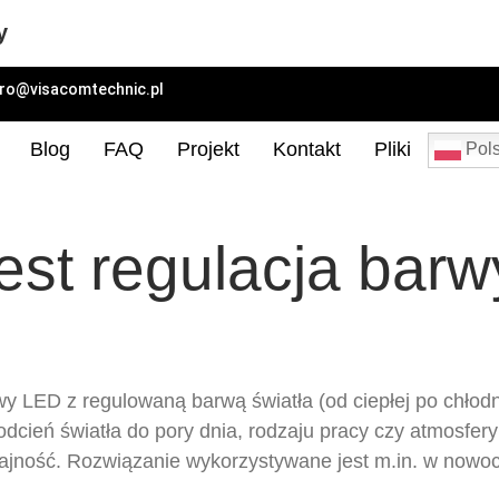
y
uro@visacomtechnic.pl
Blog
FAQ
Projekt
Kontakt
Pliki
Pols
est regulacja barw
wy LED z regulowaną barwą światła (od ciepłej po chłodn
cień światła do pory dnia, rodzaju pracy czy atmosfery
jność. Rozwiązanie wykorzystywane jest m.in. w nowoc