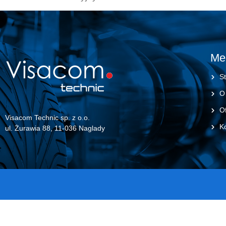
Me
St
O
Of
Visacom Technic sp. z o.o.
K
ul. Żurawia 88, 11-036 Naglady