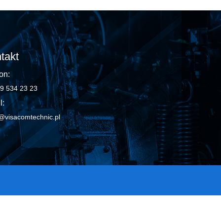
takt
on:
9 534 23 23
l:
@visacomtechnic.pl