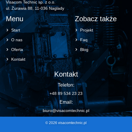
Visacom Technic sp. z o.o.
ul. Żurawia 88, 11-036 Naglady
Menu
Zobacz także
Start
Projekt
O nas
Faq
Oferta
Blog
Kontakt
Kontakt
Telefon:
+48 89 534 23 23
Email:
biuro@visacomtechnic.pl
© 2026 visacomtechnic.pl