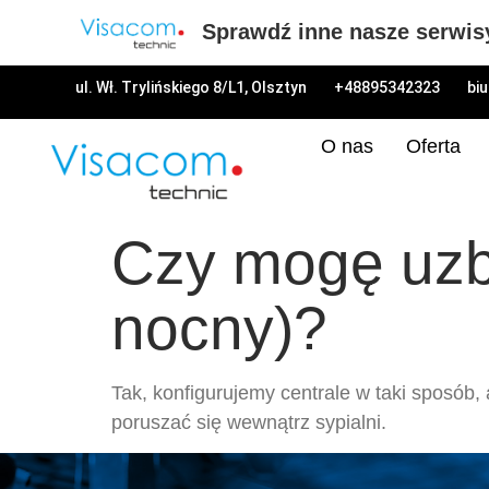
Sprawdź inne nasze serwis
ul. Wł. Trylińskiego 8/L1, Olsztyn
+48895342323
bi
O nas
Oferta
Czy mogę uzbr
nocny)?
Tak, konfigurujemy centrale w taki sposób
poruszać się wewnątrz sypialni.