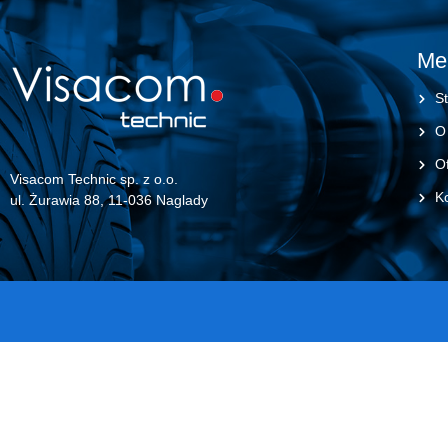
Me
St
O
Of
Visacom Technic sp. z o.o.
K
ul. Żurawia 88, 11-036 Naglady