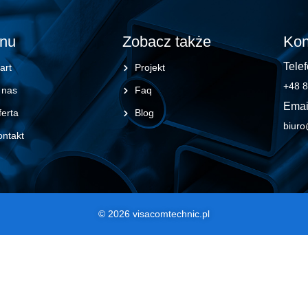
nu
Zobacz także
Kon
Telef
art
Projekt
+48 8
 nas
Faq
Emai
erta
Blog
biuro
ontakt
© 2026 visacomtechnic.pl