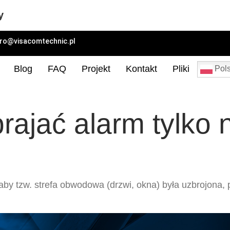
y
uro@visacomtechnic.pl
Blog
FAQ
Projekt
Kontakt
Pliki
Pols
ajać alarm tylko n
, aby tzw. strefa obwodowa (drzwi, okna) była uzbrojon