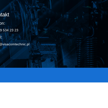
takt
on:
9 534 23 23
l:
@visacomtechnic.pl