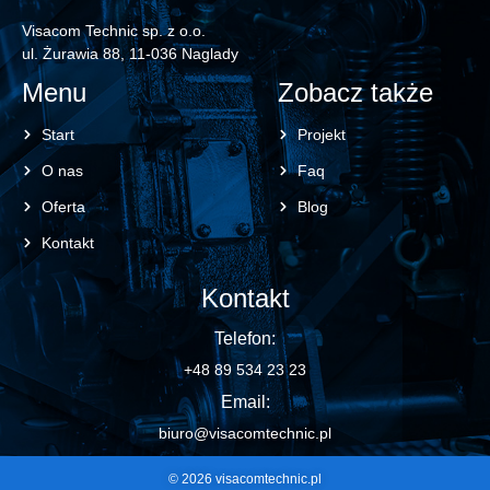
Visacom Technic sp. z o.o.
ul. Żurawia 88, 11-036 Naglady
Menu
Zobacz także
Start
Projekt
O nas
Faq
Oferta
Blog
Kontakt
Kontakt
Telefon:
+48 89 534 23 23
Email:
biuro@visacomtechnic.pl
© 2026 visacomtechnic.pl