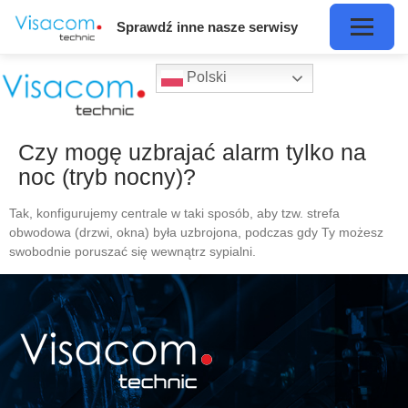
Sprawdź inne nasze serwisy
Polski
Czy mogę uzbrajać alarm tylko na
noc (tryb nocny)?
Tak, konfigurujemy centrale w taki sposób, aby tzw. strefa
obwodowa (drzwi, okna) była uzbrojona, podczas gdy Ty możesz
swobodnie poruszać się wewnątrz sypialni.