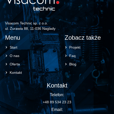
Visacom Technic sp. z o.o.
ul. Żurawia 88, 11-036 Naglady
Menu
Zobacz także
Start
Projekt
O nas
Faq
Oferta
Blog
Kontakt
Kontakt
Telefon:
+48 89 534 23 23
Email: