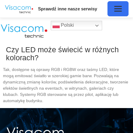
Sprawdź inne nasze serwisy
Polski
Czy LED może świecić w różnych
kolorach?
Tak, dostępne są oprawy RGB i RGBW oraz taśmy LED, które
mogą emitować światło w szerokiej gamie barw. Pozwalają na
dynamiczną zmianę kolorów, podświetlenia dekoracyjne, tworzenie
efektów świetlnych na eventach, w witrynach, galeriach czy
klubach. Systemy RGB sterowane są przez pilot, aplikację lub
automatykę budynku.